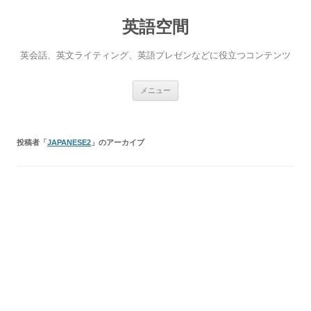
英語空間
英会話、英文ライティング、英語プレゼンなどに役立つコンテンツ
コ
メニュー
ン
テ
ン
ツ
へ
投稿者「
JAPANESE2
」のアーカイブ
ス
キ
ッ
プ