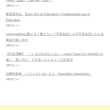
creed（教義）とdecree（法令）
1件のビュー
教育基本法 Basic Act on Education / Fundamental Law of
Education
1件のビュー
conversationは数える？数えない？可算名詞にも不可算名詞にもなる
単語の使い分け
1件のビュー
【完全理解】「～しなければならない」mustとhave toとshouldとの
違い、使い分け、それ言っちゃダメ！な注意点
1件のビュー
誤嚥性肺炎 （ごえんせいはいえん Aspiration pneumonia）
1件のビュー