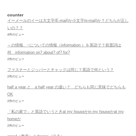
counter
イーメールのイーは大文字(E-mail)か小文字(e-mail)か？どちらが正し
いの？？
4件のビュー
～の情報、~についての情報（information ）を英語で？前置詞は
何 information on? about? of? for?
2件のビュー
ファスナーとジッパーとチャックは同じ？英語で何という？
2件のビュー
half a year と a half year の違い？ どちらも同じ意味でどちらも
OK
2件のビュー
「私の家で」と英語でいうときat my houseかin my houseかat my
homeか
2件のビュー