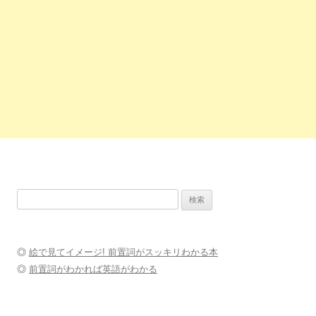
検
索:
◎
絵で見てイメージ! 前置詞がスッキリわかる本
◎
前置詞がわかれば英語がわかる