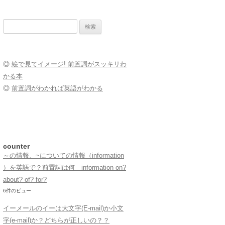
検
索:
◎
絵で見てイメージ! 前置詞がスッキリわ
かる本
◎
前置詞がわかれば英語がわかる
counter
～の情報、~についての情報（information
）を英語で？前置詞は何 information on?
about? of? for?
6件のビュー
イーメールのイーは大文字(E-mail)か小文
字(e-mail)か？どちらが正しいの？？