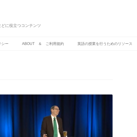
などに役立つコンテンツ
コ
ン
リシー
ABOUT ＆ ご利用規約
英語の授業を行うためのリソース
テ
ン
ツ
へ
ス
キ
ッ
プ