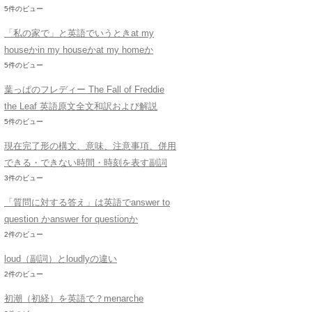
5件のビュー
「私の家で」と英語でいうときat my
houseかin my houseかat my homeか
5件のビュー
葉っぱのフレディー The Fall of Freddie
the Leaf 英語原文全文和訳および解説
5件のビュー
現在完了形の構文、意味、注意事項、併用
できる・できない時間・時刻を表す副詞
3件のビュー
「質問に対する答え」は英語でanswer to
question かanswer for questionか
2件のビュー
loud（副詞）とloudlyの違い
2件のビュー
初潮（初経）を英語で？menarche