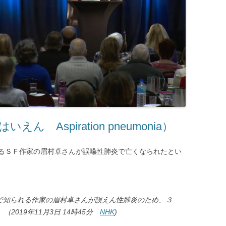
 Aspiration pneumonia）
るＳＦ作家の眉村卓さんが誤嚥性肺炎で亡くなられたとい
で知られる作家の眉村卓さんが誤えん性肺炎のため、３
2019年11月3日 14時45分
NHK
)