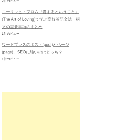
2件のビュー
エーリッヒ・フロム『愛するということ』
(The Art of Loving)で学ぶ高校英語文法・構
文の重要事項のまとめ
1件のビュー
ワードプレスのポスト(post)とページ
(page)、SEOに強いのはどっち？
1件のビュー