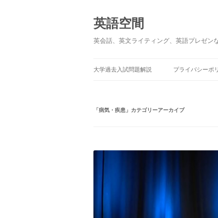
英語空間
英会話、英文ライティング、英語プレゼン
大学過去入試問題解説
プライバシーポ
「
病気・疾患
」カテゴリーアーカイブ