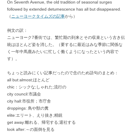
On Seventh Avenue, the old tradition of seasonal surges
followed by extended detumescence has all but disappeared.
（
ニューヨークタイムズの記事
から）
例文の訳：
ニューヨーク7番街では、繁忙期の到来とその収束という古き伝
統はほとんど姿を消した。（要するに最近はみな季節に関係な
く一年中馬鹿みたいに忙しく働くようになったという内容で
す）。
ちょっと読みにくい記事だったので念のため語句のまとめ：
all but:almost;ほとんど
chic：シックな;しゃれた;流行の
city council:市議会
city hall:市役所；市庁舎
droppings: 鳥や獣の糞
elite:エリート、えり抜き;精鋭
get away:離れる、帰宅する;退社する
look after:～の面倒を見る