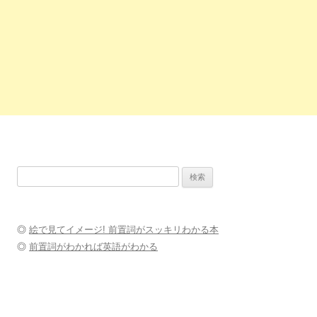
検
索:
◎
絵で見てイメージ! 前置詞がスッキリわかる本
◎
前置詞がわかれば英語がわかる