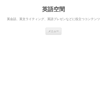
英語空間
英会話、英文ライティング、英語プレゼンなどに役立つコンテンツ
コ
メニュー
ン
テ
ン
ツ
へ
ス
キ
ッ
プ