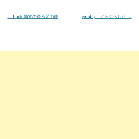
投
←
hock 動物の後ろ足の膝
wobbly ぐらぐらした
→
稿
ナ
ビ
ゲ
ー
シ
ョ
ン