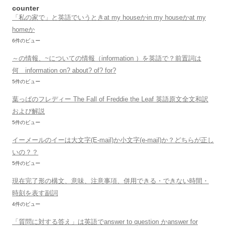
counter
「私の家で」と英語でいうときat my houseかin my houseかat my
homeか
6件のビュー
～の情報、~についての情報（information ）を英語で？前置詞は
何 information on? about? of? for?
5件のビュー
葉っぱのフレディー The Fall of Freddie the Leaf 英語原文全文和訳
および解説
5件のビュー
イーメールのイーは大文字(E-mail)か小文字(e-mail)か？どちらが正し
いの？？
5件のビュー
現在完了形の構文、意味、注意事項、併用できる・できない時間・
時刻を表す副詞
4件のビュー
「質問に対する答え」は英語でanswer to question かanswer for