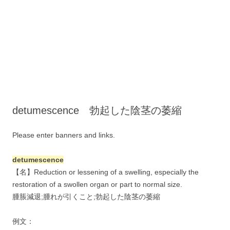
detumescence 勃起した陰茎の萎縮
Please enter banners and links.
detumescence
【名】Reduction or lessening of a swelling, especially the
restoration of a swollen organ or part to normal size.
腫脹減退;腫れが引くこと;勃起した陰茎の萎縮
例文：