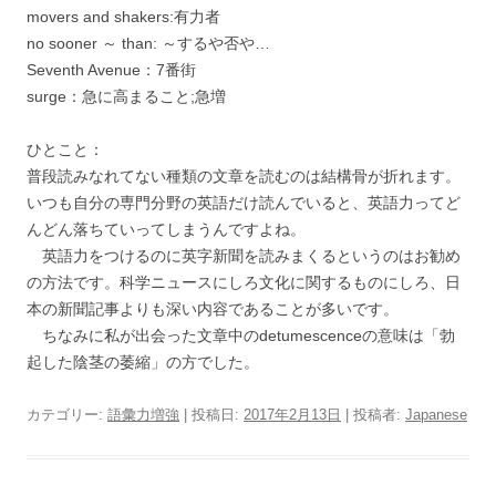
movers and shakers:有力者
no sooner ～ than: ～するや否や…
Seventh Avenue：7番街
surge：急に高まること;急増
ひとこと：
普段読みなれてない種類の文章を読むのは結構骨が折れます。
いつも自分の専門分野の英語だけ読んでいると、英語力ってど
んどん落ちていってしまうんですよね。
英語力をつけるのに英字新聞を読みまくるというのはお勧め
の方法です。科学ニュースにしろ文化に関するものにしろ、日
本の新聞記事よりも深い内容であることが多いです。
ちなみに私が出会った文章中のdetumescenceの意味は「勃
起した陰茎の萎縮」の方でした。
カテゴリー:
語彙力増強
| 投稿日:
2017年2月13日
|
投稿者:
Japanese