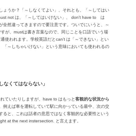
しょうか？「～しなくてよい」、それとも、「～してはい
not は、「～してはいけない」、 don’t have to は
が全然違ってきますので要注意です。ついでにいうと、～
n’t) ですが、mustは書き言葉なので、同じことを口語でいう場
普通使われます。学校英語だとcan’t は「～できない」とい
、「～しちゃいけない」という意味においても使われるの
「～しなくてはならない」
れていたりしますが、have to はもっと
客観的な状況から
。例えば車を運転していて駅に向かっている最中、次の交
すると、これは話者の意思ではなく客観的な必要性という
 at the next instersection. と言えます。