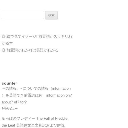
検
索:
◎
絵で見てイメージ! 前置詞がスッキリわ
かる本
◎
前置詞がわかれば英語がわかる
counter
～の情報、~についての情報（information
）を英語で？前置詞は何 information on?
about? of? for?
7件のビュー
葉っぱのフレディー The Fall of Freddie
the Leaf 英語原文全文和訳および解説