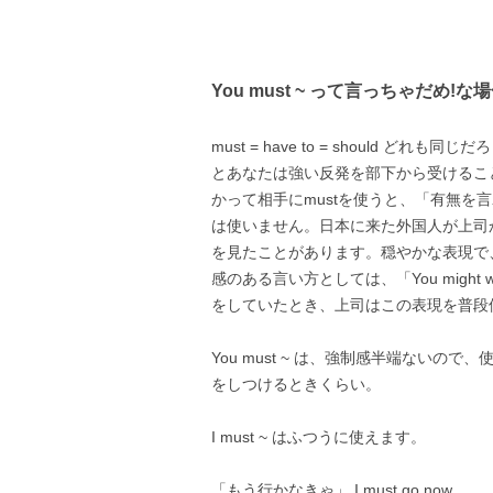
You must ~ って言っちゃだめ!な
must = have to = should どれも
とあなたは強い反発を部下から受けるこ
かって相手にmustを使うと、「有無を
は使いません。日本に来た外国人が上司から、
を見たことがあります。穏やかな表現で
感のある言い方としては、「You might
をしていたとき、上司はこの表現を普段
You must ~ は、強制感半端ない
をしつけるときくらい。
I must ~ はふつうに使えます。
「もう行かなきゃ」 I must go now.