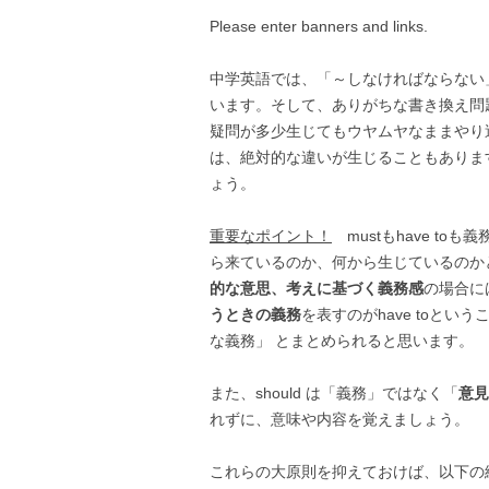
Please enter banners and links.
中学英語では、「～しなければならない」の英語表
います。そして、ありがちな書き換え問
疑問が多少生じてもウヤムヤなままやり
は、絶対的な違いが生じることもありま
ょう。
重要なポイント！
mustもhave toも
ら来ているのか、何から生じているのかという
的な意思、考えに基づく義務感
の場合には
うときの義務
を表すのがhave toという
な義務」 とまとめられると思います。
また、should は「義務」ではなく「
意見
れずに、意味や内容を覚えましょう。
これらの大原則を抑えておけば、以下の