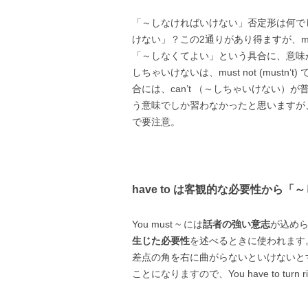
「～しなければいけない」否定形は何で
けない」？この2通りがあり得ますが、must 
「～しなくてよい」という具合に、意味
しちゃいけないは、must not (must
合には、can’t （～しちゃいけない）が
う意味でしか習わなかったと思いますが
で要注意。
have to は客観的な必要性から
You must ~ には
話者の強い意志
が込めら
生じた必要性
を述べるときに使われます
差点の角を右に曲がらないといけないと
ことになりますので、You have to turn right