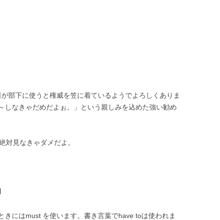
.
上司が部下に使うと権威を笠に着ているようでよろしくありま
～しなきゃだめだよぉ。」という親しみを込めた強い勧め
あの映画は絶対見なきゃダメだよ。
的
にはmust を使います。書き言葉でhave toは使われま