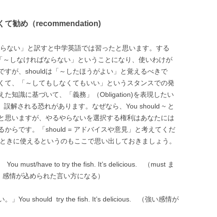
なくて勧め（recommendation)
ればならない」と訳すと中学英語では習ったと思います。する
がどれも同じ「～しなければならない」ということになり、使いわけが
すが、shouldは「～したほうがよい」と覚えるべきで
くて、「～してもしなくてもいい」というスタンスでの発
知識に基づいて、「義務」（Obligation)を表現したい
と、誤解される恐れがあります。なぜなら、You should ~ と
と思いますが、やるやらないを選択する権利はあなたには
らです。「should = アドバイスや意見」と考えてくだ
るときに使えるというのもここで思い出しておきましょう。
ve to try the fish. It’s delicious. （must ま
主張、感情が込められた言い方になる）
ould try the fish. It’s delicious. （強い感情が