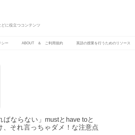
などに役立つコンテンツ
コ
ン
リシー
ABOUT ＆ ご利用規約
英語の授業を行うためのリソース
テ
ン
ツ
へ
ス
キ
ッ
プ
ならない」mustとhave toと
い分け、それ言っちゃダメ！な注意点