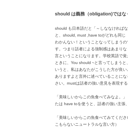
should は義務（obligation)では
should も日本語だと「～しななけ
と、should, must ,have to
わかんない！ということなってしまうので
す。つまり話者による強制感はあまりな
言ということになります。学校英語で覚えた
ときに、You should ~と言ってしまう
いうと、私はあなたがこうした方が良い
ありますよと言外に述べていることになるか
さい。mustは話者の強い意見を表現す
「美味しいからこの魚食べてみなよ。」 You must/ha
たは have toを使うと、話者の強い
「美味しいからこの魚食べてみてください。」You sh
こもらないニュートラルな言い方）