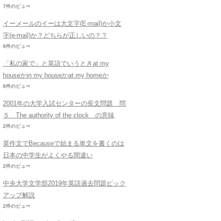
7件のビュー
イーメールのイーは大文字(E-mail)か小文
字(e-mail)か？どちらが正しいの？？
6件のビュー
「私の家で」と英語でいうときat my
houseかin my houseかat my homeか
6件のビュー
2001年の大学入試センターの長文問題 問
５ The authority of the clock の意味
2件のビュー
英作文でBecauseで始まる単文を書くのは
日本の中学生がよくやる間違い
2件のビュー
中央大学文学部2019年英語過去問題ピック
アップ解説
2件のビュー