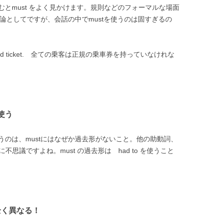
とmust をよく見かけます。規則などのフォーマルな場面
般論としてですが、会話の中でmustを使うのは固すぎるの
e a valid ticket. 全ての乗客は正規の乗車券を持っていなけれな
を使う
のは、mustにはなぜか過去形がないこと。他の助動詞、
に不思議ですよね。must の過去形は had to を使うこと
が全く異なる！