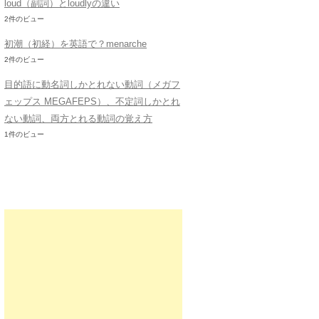
loud（副詞）とloudlyの違い
2件のビュー
初潮（初経）を英語で？menarche
2件のビュー
目的語に動名詞しかとれない動詞（メガフ
ェップス MEGAFEPS）、不定詞しかとれ
ない動詞、両方とれる動詞の覚え方
1件のビュー