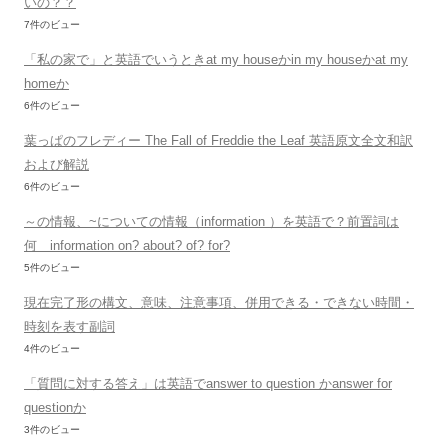
いの？？
7件のビュー
「私の家で」と英語でいうときat my houseかin my houseかat my
homeか
6件のビュー
葉っぱのフレディー The Fall of Freddie the Leaf 英語原文全文和訳
および解説
6件のビュー
～の情報、~についての情報（information ）を英語で？前置詞は
何 information on? about? of? for?
5件のビュー
現在完了形の構文、意味、注意事項、併用できる・できない時間・
時刻を表す副詞
4件のビュー
「質問に対する答え」は英語でanswer to question かanswer for
questionか
3件のビュー