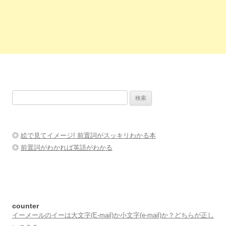
検
索:
◎
絵で見てイメージ! 前置詞がスッキリわかる本
◎
前置詞がわかれば英語がわかる
counter
イーメールのイーは大文字(E-mail)か小文字(e-mail)か？どちらが正し