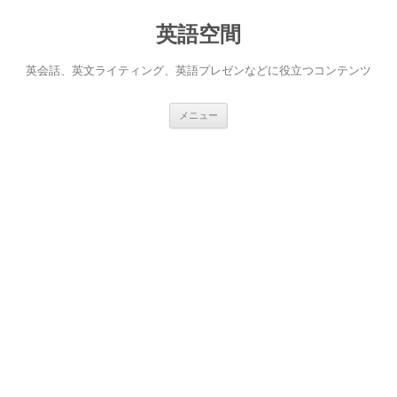
英語空間
英会話、英文ライティング、英語プレゼンなどに役立つコンテンツ
コ
メニュー
ン
テ
ン
ツ
へ
ス
キ
ッ
プ