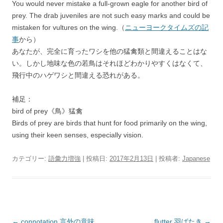
You would never mistake a full-grown eagle for another bird of
prey. The drab juveniles are not such easy marks and could be
mistaken for vultures on the wing.（
ニューヨークタイムズの記
事
から）
あなたが、完全に育ったワシを他の猛禽類と間違えることはな
い。しかし地味な色の若鳥はそれほどわかりやすくはなくて、
飛行中のハゲワシと間違える恐れがある。
補足：
bird of prey《鳥》猛禽
Birds of prey are birds that hunt for food primarily on the wing,
using their keen senses, especially vision.
カテゴリー:
語彙力増強
| 投稿日:
2017年2月13日
|
投稿者:
Japanese
投
←
connotation 言外の意味
flutter 羽ばたき
→