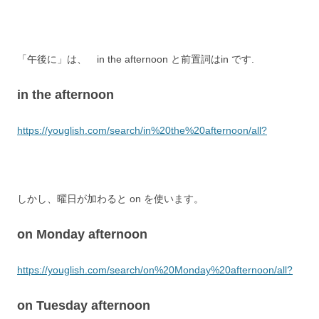
「午後に」は、 in the afternoon と前置詞はin です.
in the afternoon
https://youglish.com/search/in%20the%20afternoon/all?
しかし、曜日が加わると on を使います。
on Monday afternoon
https://youglish.com/search/on%20Monday%20afternoon/all?
on Tuesday afternoon