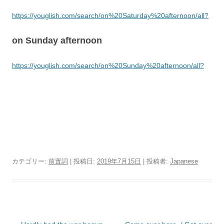
https://youglish.com/search/on%20Saturday%20afternoon/all?
on Sunday afternoon
https://youglish.com/search/on%20Sunday%20afternoon/all?
カテゴリー:
前置詞
| 投稿日:
2019年7月15日
|
投稿者:
Japanese