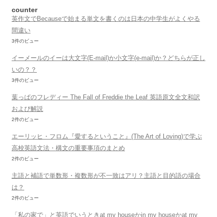
counter
英作文でBecauseで始まる単文を書くのは日本の中学生がよくやる
間違い
3件のビュー
イーメールのイーは大文字(E-mail)か小文字(e-mail)か？どちらが正し
いの？？
3件のビュー
葉っぱのフレディー The Fall of Freddie the Leaf 英語原文全文和訳
および解説
2件のビュー
エーリッヒ・フロム『愛するということ』(The Art of Loving)で学ぶ
高校英語文法・構文の重要事項のまとめ
2件のビュー
主語と補語で単数形・複数形が不一致はアリ？主語と目的語の場合
は？
2件のビュー
「私の家で」と英語でいうときat my houseかin my houseかat my