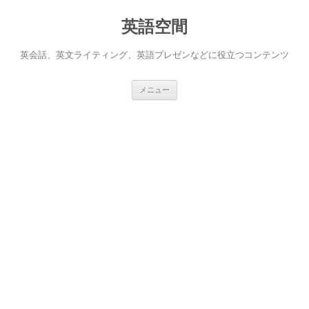
英語空間
英会話、英文ライティング、英語プレゼンなどに役立つコンテンツ
コ
メニュー
ン
テ
ン
ツ
へ
ス
キ
ッ
プ