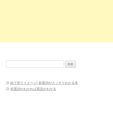
検
索:
◎
絵で見てイメージ! 前置詞がスッキリわかる本
◎
前置詞がわかれば英語がわかる