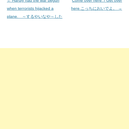
投
←
Hardly had the war begun
Come over here. / Get over
稿
when terrorists hijacked a
here.こっちにおいでよ。
→
ナ
plane. ～するやいなや～した
ビ
ゲ
ー
シ
ョ
ン