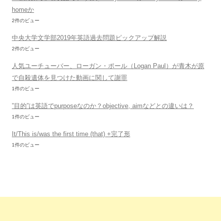
homeか
2件のビュー
中央大学文学部2019年英語過去問題ピックアップ解説
2件のビュー
人気ユーチューバー、ローガン・ポール（Logan Paul）が青木が原
で自殺遺体を見つけた動画に関して謝罪
1件のビュー
”目的”は英語でpurposeなのか？objective, aimなどとの違いは？
1件のビュー
It/This is/was the first time (that) +完了形
1件のビュー