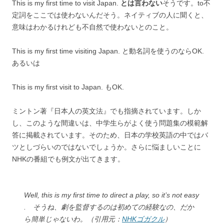
This is my first time to visit Japan.
とは言わない
そうです。to不
定詞をここでは使わないんだそう。ネイティブの人に聞くと、
意味はわかるけれども不自然で使わないとのこと。
This is my first time visiting Japan. と動名詞を使うのならOK.
あるいは
This is my first visit to Japan. もOK.
ミントン著『日本人の英文法』でも指摘されています。しか
し、このような間違いは、中学生らがよく使う問題集の模範解
答に掲載されています。そのため、日本の学校英語の中ではバ
ツとしづらいのではないでしょうか。さらに悩ましいことに
NHKの番組でも例文が出てきます。
Well, this is my first time to direct a play, so it’s not easy
. そうね、劇を監督するのは初めての経験なの、だか
ら簡単じゃないわ。（引用元：
NHKゴガクル
）