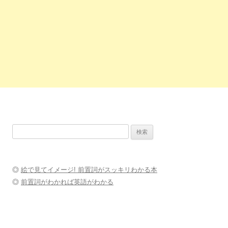
検
索:
◎
絵で見てイメージ! 前置詞がスッキリわかる本
◎
前置詞がわかれば英語がわかる