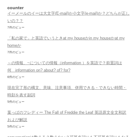
counter
イーメールのイーは大文字(E-mail)か小文字(e-mail)か？どちらが正し
いの？？
7件のビュー
「私の家で」と英語でいうときat my houseかin my houseかat my
homeか
7件のビュー
～の情報、~についての情報（information ）を英語で？前置詞は
何 information on? about? of? for?
6件のビュー
現在完了形の構文、意味、注意事項、併用できる・できない時間・
時刻を表す副詞
5件のビュー
葉っぱのフレディー The Fall of Freddie the Leaf 英語原文全文和訳
および解説
5件のビュー