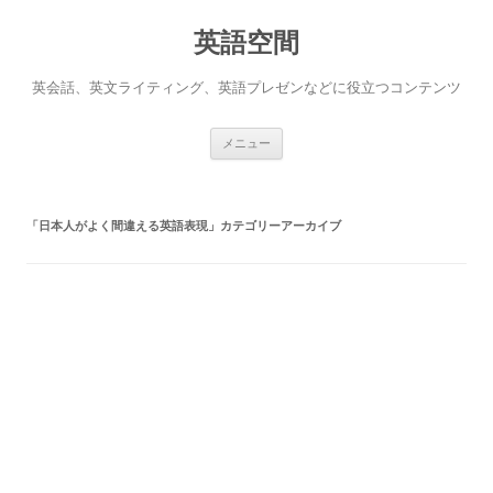
英語空間
英会話、英文ライティング、英語プレゼンなどに役立つコンテンツ
コ
メニュー
ン
テ
ン
ツ
へ
「
日本人がよく間違える英語表現
」カテゴリーアーカイブ
ス
キ
ッ
プ