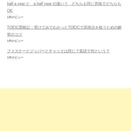
half a year と a half year の違い？ どちらも同じ意味でどちらも
OK
1件のビュー
TOEIC受験記：受けてみてわかったTOEICで高得点を狙うための解
答のコツ
1件のビュー
ファスナーとジッパーとチャックは同じ？英語で何という？
1件のビュー