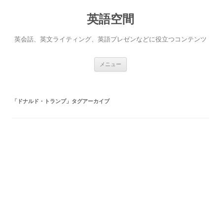
英語空間
英会話、英文ライティング、英語プレゼンなどに役立つコンテンツ
コ
メニュー
ン
テ
ン
ツ
へ
「
ドナルド・トランプ
」タグアーカイブ
ス
キ
ッ
プ