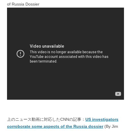
of Russia Dossier
上のニュース動画に対応したCNNの記事：
US investigators
corroborate some aspects of the Russia dossier
(By Jim