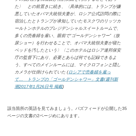
た〉 との前置きに続き、〈具体的には、トランプが嫌
悪していたオバマ大統領夫妻が、ロシア公式訪問の際に
宿泊したとトランプが承知していたモスクワのリッツカ
ールトンホテルのプレジデンシャルスイートルームで、
多くの売春婦を雇い、眼前で“ゴールデンシャワー”（放
尿ショー）を行わせることで、オバマ大統領夫妻が寝た
ベッドを汚したという〉〈このホテルはロシア連邦保安
庁の監督下にあり、必要とあらば何でも記録できるよ
う、すべてのメインルームには、マイクロフォンと隠し
カメラが仕掛けられていた (
ロシアで売春婦を雇っ
て… トランプの「ゴールデンシャワー」文書(週刊新
潮2017年1月26日号 掲載
)
該当箇所の英語を見てみましょう。バズフィードが公開した35
ページの文書の2ページめにあります。