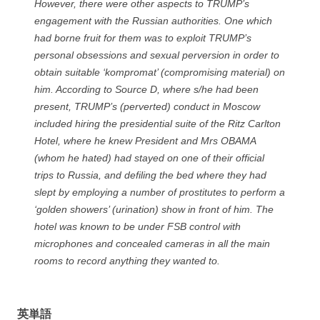
However, there were other aspects to TRUMP’s
engagement with the Russian authorities. One which
had borne fruit for them was to exploit TRUMP’s
personal obsessions and sexual perversion in order to
obtain suitable ‘kompromat’ (compromising material) on
him. According to Source D, where s/he had been
present, TRUMP’s (perverted) conduct in Moscow
included hiring the presidential suite of the Ritz Carlton
Hotel, where he knew President and Mrs OBAMA
(whom he hated) had stayed on one of their official
trips to Russia, and defiling the bed where they had
slept by employing a number of prostitutes to perform a
‘golden showers’ (urination) show in front of him. The
hotel was known to be under FSB control with
microphones and concealed cameras in all the main
rooms to record anything they wanted to.
英単語