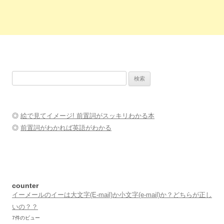
検
索:
◎
絵で見てイメージ! 前置詞がスッキリわかる本
◎
前置詞がわかれば英語がわかる
counter
イーメールのイーは大文字(E-mail)か小文字(e-mail)か？どちらが正し
いの？？
7件のビュー