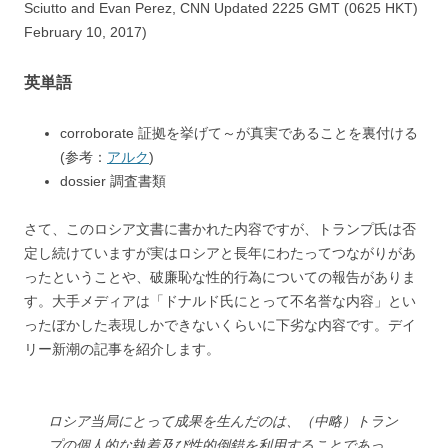
Sciutto and Evan Perez, CNN Updated 2225 GMT (0625 HKT)
February 10, 2017)
英単語
corroborate 証拠を挙げて～が真実であることを裏付ける
(参考：
アルク
)
dossier 調査書類
さて、このロシア文書に書かれた内容ですが、トランプ氏は否
定し続けていますが実はロシアと長年にわたってつながりがあ
ったということや、破廉恥な性的行為についての報告がありま
す。大手メディアは「ドナルド氏にとって不名誉な内容」とい
ったぼかした表現しかできないくらいに下劣な内容です。デイ
リー新潮の記事を紹介します。
ロシア当局にとって成果を生んだのは、（中略）トラン
プの個人的な執着及び性的倒錯を利用することであっ