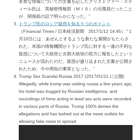
名誉な情報についての文書を記したクリストファー・ステ
ィール氏は、英秘密情報部（ＭＩ６）の元職員だったこと
が、関係筋の話で明らかになった。”
トランプ氏のロシア疑惑を知る５つのポイント
（Financial Times / 日本経済新聞 2017/1/12 14:45）:”１
月10日には、あぜんとするような新たな展開がもたらさ
れた。米国の情報機関がトランプ氏に対する一連の不利な
疑惑について大統領と次期大統領の双方に報告したという
ニュースが流れたのだ。疑惑が盛り込まれた文書が公開さ
れたため、今や周知の事実となった。”
Trump Sex Scandal Russia 2017 (2017/01/11 に公開)
Allegedly, while trump was visiting russia a few years ago,
his hotel was bugged by Russian intelligence, and
recordings of hime acting in lewd sex acts were recorded
in various parts of Russia. Trump 100% denies the
allegations and has lashed out at the news outlets for
allowing fake news to spread.