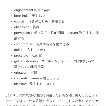
engagement 約束；契約
bear fruit 実を結ぶ
exploit （資源などを）利用する
obsession 執着
perversion 曲解；乱用；性的倒錯 pervert 誤用する；曲
解する
compromise 名声や名誉を傷つける
defile 汚す、けがす
prostitute 売春婦
golden showers ゴールデンシャワー 性的な行為の一
環としての排尿行為
urination 排尿
concealed camera 隠しカメラ
blackmail 脅迫する；ゆする
アメリカの大統領の性的に倒錯した行為を隠し撮りしたビデオ
テープをロシアの大統領が持っていて、それを材料にアメリカ