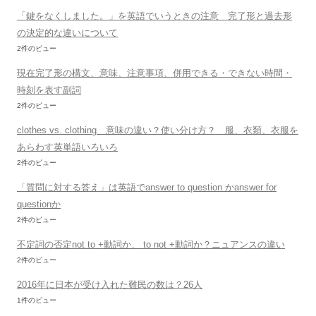
「鍵をなくしました。」を英語でいうときの注意 完了形と過去形
の決定的な違いについて
2件のビュー
現在完了形の構文、意味、注意事項、併用できる・できない時間・
時刻を表す副詞
2件のビュー
clothes vs. clothing 意味の違い？使い分け方？ 服、衣類、衣服を
あらわす英単語いろいろ
2件のビュー
「質問に対する答え」は英語でanswer to question かanswer for
questionか
2件のビュー
不定詞の否定not to +動詞か、 to not +動詞か？ニュアンスの違い
2件のビュー
2016年に日本が受け入れた難民の数は？26人
1件のビュー