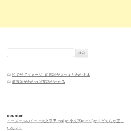
検
索:
◎
絵で見てイメージ! 前置詞がスッキリわかる本
◎
前置詞がわかれば英語がわかる
counter
イーメールのイーは大文字(E-mail)か小文字(e-mail)か？どちらが正し
いの？？