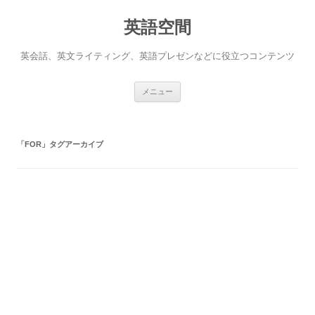
英語空間
英会話、英文ライティング、英語プレゼンなどに役立つコンテンツ
コ
メニュー
ン
テ
ン
ツ
へ
「
FOR
」タグアーカイブ
ス
キ
ッ
プ