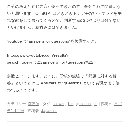
自分の考えと同じ内容が返ってきたので、多分これで間違いな
いと思います。ChatGPTはときどきトンデモないデタラメを平
気な顔をして言ってくるので、判断するのはやはり自分でない
といけません。鵜呑みにはできません。
Youtube で”answers for questions”を検索すると、
https://www.youtube.com/results?
search_query=%22answers+for+questions%22
多数ヒットします。とくに、学校の勉強で「問題に対する解
答」というときに”Answers for questions”という表現がよく使
われるようです。
カテゴリー:
前置詞
| タグ:
answer
、
for
、
question
、
to
| 投稿日:
2024
年1月22日
|
投稿者:
Japanese