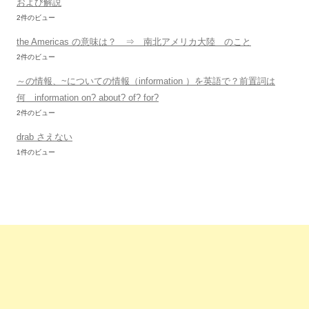
および解説
2件のビュー
the Americas の意味は？ ⇒ 南北アメリカ大陸 のこと
2件のビュー
～の情報、~についての情報（information ）を英語で？前置詞は
何 information on? about? of? for?
2件のビュー
drab さえない
1件のビュー